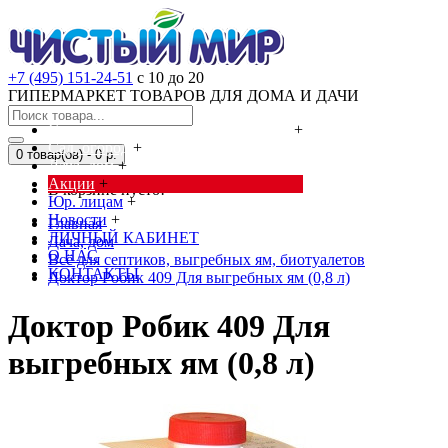
+7 (495) 151-24-51
с 10 до 20
ГИПЕРМАРКЕТ ТОВАРОВ ДЛЯ ДОМА И ДАЧИ
Cредства от насекомых и грызунов
+
Сад, огород
+
0 товар(ов) - 0 р.
Дача, дом
+
Акции
+
В корзине пусто!
Юр. лицам
+
Новости
+
Главная
ЛИЧНЫЙ КАБИНЕТ
Дача, дом
О НАС
Всё для септиков, выгребных ям, биотуалетов
КОНТАКТЫ
Доктор Робик 409 Для выгребных ям (0,8 л)
Доктор Робик 409 Для
выгребных ям (0,8 л)