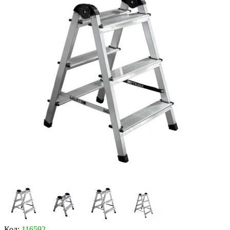
Код:
116592