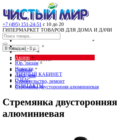
+7 (495) 151-24-51
с 10 до 20
ГИПЕРМАРКЕТ ТОВАРОВ ДЛЯ ДОМА И ДАЧИ
Cредства от насекомых и грызунов
+
Сад, огород
+
0 товар(ов) - 0 р.
Дача, дом
+
Акции
+
В корзине пусто!
Юр. лицам
+
Новости
+
Главная
ЛИЧНЫЙ КАБИНЕТ
Дача, дом
О НАС
Строительство, ремонт
КОНТАКТЫ
Стремянка двусторонняя алюминиевая
Стремянка двусторонняя
алюминиевая