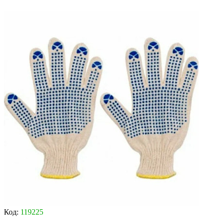
Код:
119225