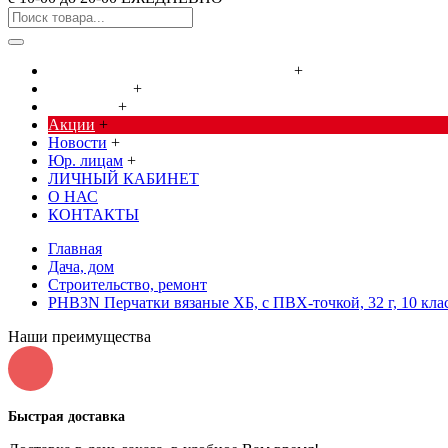
Cредства от насекомых и грызунов
+
Сад, огород
+
Дача, дом
+
Акции
+
Новости
+
Юр. лицам
+
ЛИЧНЫЙ КАБИНЕТ
О НАС
КОНТАКТЫ
Главная
Дача, дом
Строительство, ремонт
PHB3N Перчатки вязаные ХБ, с ПВХ-точкой, 32 г, 10 класс
Наши преимущества
Быстрая доставка