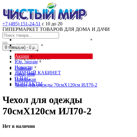
+7 (495) 151-24-51
с 10 до 20
ГИПЕРМАРКЕТ ТОВАРОВ ДЛЯ ДОМА И ДАЧИ
Cредства от насекомых и грызунов
+
Сад, огород
+
0 товар(ов) - 0 р.
Дача, дом
+
Акции
+
В корзине пусто!
Юр. лицам
+
Новости
+
Главная
ЛИЧНЫЙ КАБИНЕТ
Дача, дом
О НАС
Прихожая
КОНТАКТЫ
Чехол для одежды 70смХ120см ИЛ70-2
Чехол для одежды
70смХ120см ИЛ70-2
Нет в наличии