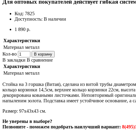
Для оптовых покупателей действует гибкая систем
Код:
7825
Доступность:
В наличии
1 890 р.
Характеристики
Материал
металл
Кол-во
В корзину
В закладки
В сравнение
Характеристики
Материал
металл
Стойка на 3 горшка (Витая), сделана из витой трубы диаметро
кольцо корзинки 14,5см, верхнее кольцо корзинки 22см, высота
декорирована коваными листочками. Неповторимый оригинальн
напыленим золота. Подставка имеет устойчивое основание, а са
Размер: 97х43х43 см.
Не уверены в выборе?
Позвоните - поможем подобрать наилучший вариант:
8(495)