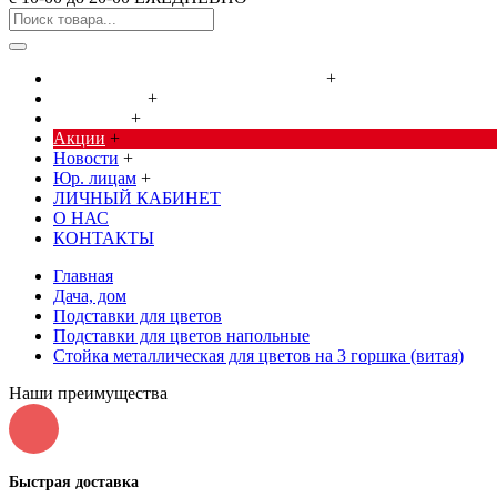
Cредства от насекомых и грызунов
+
Сад, огород
+
Дача, дом
+
Акции
+
Новости
+
Юр. лицам
+
ЛИЧНЫЙ КАБИНЕТ
О НАС
КОНТАКТЫ
Главная
Дача, дом
Подставки для цветов
Подставки для цветов напольные
Стойка металлическая для цветов на 3 горшка (витая)
Наши преимущества
Быстрая доставка