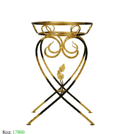
Код:
17860