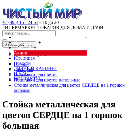
+7 (495) 151-24-51
с 10 до 20
ГИПЕРМАРКЕТ ТОВАРОВ ДЛЯ ДОМА И ДАЧИ
Cредства от насекомых и грызунов
+
Сад, огород
+
0 товар(ов) - 0 р.
Дача, дом
+
Акции
+
В корзине пусто!
Юр. лицам
+
Новости
+
Главная
ЛИЧНЫЙ КАБИНЕТ
Дача, дом
О НАС
Подставки для цветов
КОНТАКТЫ
Подставки для цветов напольные
Стойка металлическая для цветов СЕРДЦЕ на 1 горшок
большая
Стойка металлическая для
цветов СЕРДЦЕ на 1 горшок
большая