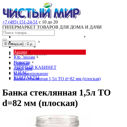
+7 (495) 151-24-51
с 10 до 20
ГИПЕРМАРКЕТ ТОВАРОВ ДЛЯ ДОМА И ДАЧИ
Cредства от насекомых и грызунов
+
Сад, огород
+
0 товар(ов) - 0 р.
Дача, дом
+
Акции
+
В корзине пусто!
Юр. лицам
+
Новости
+
Главная
ЛИЧНЫЙ КАБИНЕТ
Дача, дом
О НАС
Консервирование
КОНТАКТЫ
Банка стеклянная 1,5л ТО d=82 мм (плоская)
Банка стеклянная 1,5л ТО
d=82 мм (плоская)