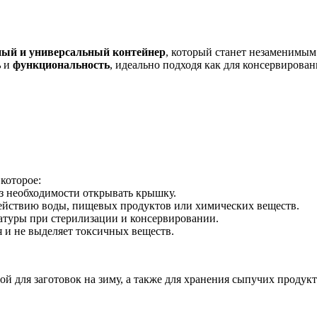
ый и универсальный контейнер
, который станет незаменимы
ь
и
функциональность
, идеально подходя как для консервирован
 которое:
ез необходимости открывать крышку.
действию воды, пищевых продуктов или химических веществ.
атуры при стерилизации и консервировании.
ья и не выделяет токсичных веществ.
бной для заготовок на зиму, а также для хранения сыпучих продукт