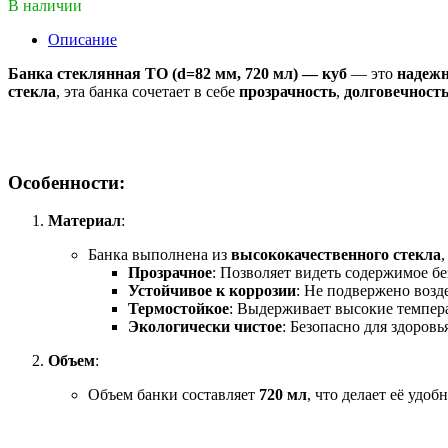
В наличии
Описание
Банка стеклянная ТО (d=82 мм, 720 мл) — куб
— это
надежн
стекла
, эта банка сочетает в себе
прозрачность
,
долговечност
Особенности:
Материал
:
Банка выполнена из
высококачественного стекла
,
Прозрачное
: Позволяет видеть содержимое б
Устойчивое к коррозии
: Не подвержено воз
Термостойкое
: Выдерживает высокие темпер
Экологически чистое
: Безопасно для здоров
Объем
:
Объем банки составляет
720 мл
, что делает её удо