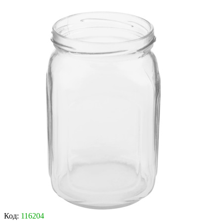
Код:
116204