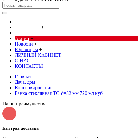
Cредства от насекомых и грызунов
+
Сад, огород
+
Дача, дом
+
Акции
+
Новости
+
Юр. лицам
+
ЛИЧНЫЙ КАБИНЕТ
О НАС
КОНТАКТЫ
Главная
Дача, дом
Консервирование
Банка стеклянная ТО d=82 мм 720 мл куб
Наши преимущества
Быстрая доставка