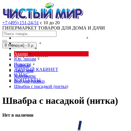
+7 (495) 151-24-51
с 10 до 20
ГИПЕРМАРКЕТ ТОВАРОВ ДЛЯ ДОМА И ДАЧИ
Cредства от насекомых и грызунов
+
Сад, огород
+
0 товар(ов) - 0 р.
Дача, дом
+
Акции
+
В корзине пусто!
Юр. лицам
+
Новости
+
Главная
ЛИЧНЫЙ КАБИНЕТ
Дача, дом
О НАС
Хозтовары
КОНТАКТЫ
Всё для уборки
Швабра с насадкой (нитка)
Швабра с насадкой (нитка)
Нет в наличии