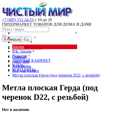
+7 (495) 151-24-51
с 10 до 20
ГИПЕРМАРКЕТ ТОВАРОВ ДЛЯ ДОМА И ДАЧИ
Cредства от насекомых и грызунов
+
Сад, огород
+
0 товар(ов) - 0 р.
Дача, дом
+
Акции
+
В корзине пусто!
Юр. лицам
+
Новости
+
Главная
ЛИЧНЫЙ КАБИНЕТ
Дача, дом
О НАС
Хозтовары
КОНТАКТЫ
Всё для уборки
Метла плоская Герда (под черенок D22, с резьбой)
Метла плоская Герда (под
черенок D22, с резьбой)
Нет в наличии