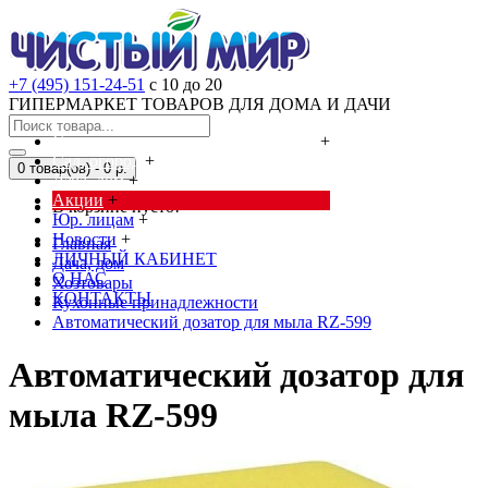
+7 (495) 151-24-51
с 10 до 20
ГИПЕРМАРКЕТ ТОВАРОВ ДЛЯ ДОМА И ДАЧИ
Cредства от насекомых и грызунов
+
Сад, огород
+
0 товар(ов) - 0 р.
Дача, дом
+
Акции
+
В корзине пусто!
Юр. лицам
+
Новости
+
Главная
ЛИЧНЫЙ КАБИНЕТ
Дача, дом
О НАС
Хозтовары
КОНТАКТЫ
Кухонные принадлежности
Автоматический дозатор для мыла RZ-599
Автоматический дозатор для
мыла RZ-599