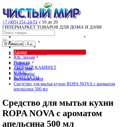
+7 (495) 151-24-51
с 10 до 20
ГИПЕРМАРКЕТ ТОВАРОВ ДЛЯ ДОМА И ДАЧИ
Cредства от насекомых и грызунов
+
Сад, огород
+
0 товар(ов) - 0 р.
Дача, дом
+
Акции
+
В корзине пусто!
Юр. лицам
+
Новости
+
Главная
ЛИЧНЫЙ КАБИНЕТ
Дача, дом
О НАС
Хозтовары
КОНТАКТЫ
Бытовая химия
Средство для мытья кухни ROPA NOVA с ароматом
апельсина 500 мл
Средство для мытья кухни
ROPA NOVA с ароматом
апельсина 500 мл