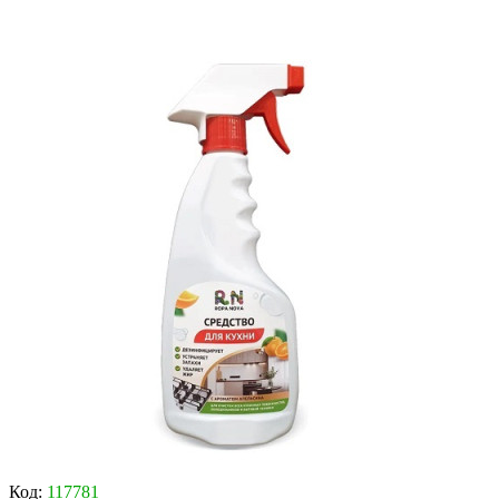
Код:
117781