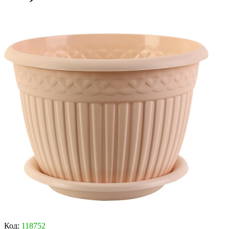
Код:
118752