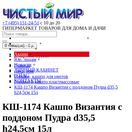
+7 (495) 151-24-51
с 10 до 20
ГИПЕРМАРКЕТ ТОВАРОВ ДЛЯ ДОМА И ДАЧИ
Cредства от насекомых и грызунов
+
Сад, огород
+
0 товар(ов) - 0 р.
Дача, дом
+
Акции
+
В корзине пусто!
Юр. лицам
+
Новости
+
Главная
ЛИЧНЫЙ КАБИНЕТ
Дача, дом
О НАС
Горшки, кашпо для цветов
КОНТАКТЫ
Горшки и кашпо пластмассовые
КШ-1174 Кашпо Византия с поддоном Пудра d35,5
h24,5см 15л
КШ-1174 Кашпо Византия с
поддоном Пудра d35,5
h24,5см 15л