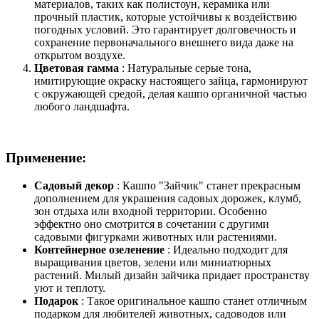
материалов, таких как полистоун, керамика или
прочный пластик, которые устойчивы к воздействию
погодных условий. Это гарантирует долговечность и
сохранение первоначального внешнего вида даже на
открытом воздухе.
Цветовая гамма
: Натуральные серые тона,
имитирующие окраску настоящего зайца, гармонируют
с окружающей средой, делая кашпо органичной частью
любого ландшафта.
Применение:
Садовый декор
: Кашпо "Зайчик" станет прекрасным
дополнением для украшения садовых дорожек, клумб,
зон отдыха или входной территории. Особенно
эффектно оно смотрится в сочетании с другими
садовыми фигурками животных или растениями.
Контейнерное озеленение
: Идеально подходит для
выращивания цветов, зелени или миниатюрных
растений. Милый дизайн зайчика придает пространству
уют и теплоту.
Подарок
: Такое оригинальное кашпо станет отличным
подарком для любителей животных, садоводов или