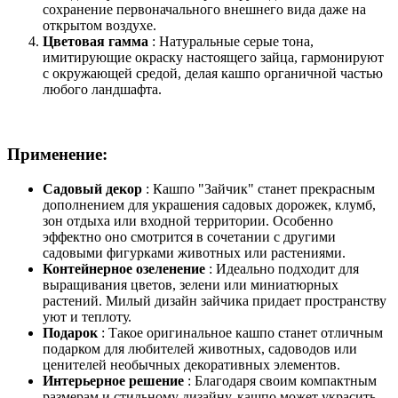
сохранение первоначального внешнего вида даже на
открытом воздухе.
Цветовая гамма
: Натуральные серые тона,
имитирующие окраску настоящего зайца, гармонируют
с окружающей средой, делая кашпо органичной частью
любого ландшафта.
Применение:
Садовый декор
: Кашпо "Зайчик" станет прекрасным
дополнением для украшения садовых дорожек, клумб,
зон отдыха или входной территории. Особенно
эффектно оно смотрится в сочетании с другими
садовыми фигурками животных или растениями.
Контейнерное озеленение
: Идеально подходит для
выращивания цветов, зелени или миниатюрных
растений. Милый дизайн зайчика придает пространству
уют и теплоту.
Подарок
: Такое оригинальное кашпо станет отличным
подарком для любителей животных, садоводов или
ценителей необычных декоративных элементов.
Интерьерное решение
: Благодаря своим компактным
размерам и стильному дизайну, кашпо может украсить