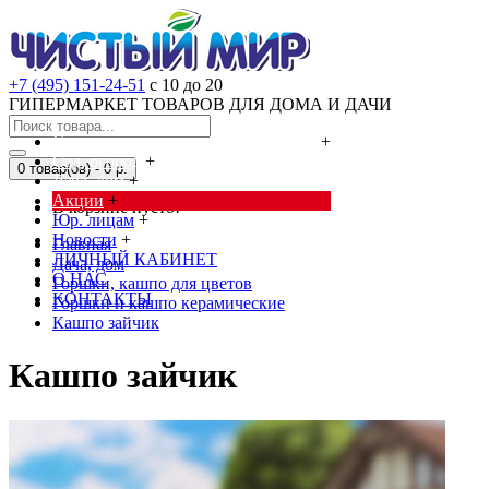
+7 (495) 151-24-51
с 10 до 20
ГИПЕРМАРКЕТ ТОВАРОВ ДЛЯ ДОМА И ДАЧИ
Cредства от насекомых и грызунов
+
Сад, огород
+
0 товар(ов) - 0 р.
Дача, дом
+
Акции
+
В корзине пусто!
Юр. лицам
+
Новости
+
Главная
ЛИЧНЫЙ КАБИНЕТ
Дача, дом
О НАС
Горшки, кашпо для цветов
КОНТАКТЫ
Горшки и кашпо керамические
Кашпо зайчик
Кашпо зайчик