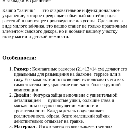
В закладки
В сравнение
Кашпо "Зайчик" — это очаровательное и функциональное
украшение, которое превращает обычный контейнер для
растений в настоящее произведение искусства. Сделанное в
виде милого зайчика, это кашпо станет не только практичным
элементом садового декора, но и добавит вашему участку
нотку магии и детской нежности.
Особенности:
Размер
: Компактные размеры (21×13×14 см) делают его
идеальным для размещения на балконе, террасе или в
саду. Его компактность позволяет использовать его как
самостоятельное украшение или часть более крупной
композиции.
Дизайн
: Фигурка зайца выполнена с удивительной
детализацией — пушистые ушки, большие глаза и
мягкая поза создают ощущение живости и
трогательности. Каждая деталь подчеркивает
реалистичность образа, будто маленький зайчик
действительно отдыхает на травке.
Материал
: Изготовлено из высококачественных