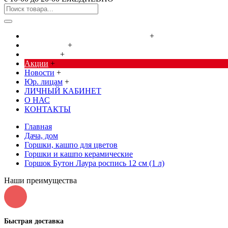
Cредства от насекомых и грызунов
+
Сад, огород
+
Дача, дом
+
Акции
+
Новости
+
Юр. лицам
+
ЛИЧНЫЙ КАБИНЕТ
О НАС
КОНТАКТЫ
Главная
Дача, дом
Горшки, кашпо для цветов
Горшки и кашпо керамические
Горшок Бутон Лаура роспись 12 см (1 л)
Наши преимущества
Быстрая доставка