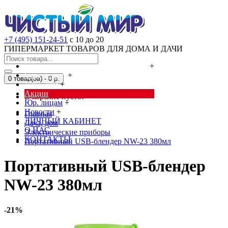
+7 (495) 151-24-51
с 10 до 20
ГИПЕРМАРКЕТ ТОВАРОВ ДЛЯ ДОМА И ДАЧИ
Cредства от насекомых и грызунов
+
Сад, огород
+
0 товар(ов) - 0 р.
Дача, дом
+
Акции
+
В корзине пусто!
Юр. лицам
+
Новости
+
Главная
ЛИЧНЫЙ КАБИНЕТ
Дача, дом
О НАС
Электрические приборы
КОНТАКТЫ
Портативный USB-блендер NW-23 380мл
Портативный USB-блендер
NW-23 380мл
-21%