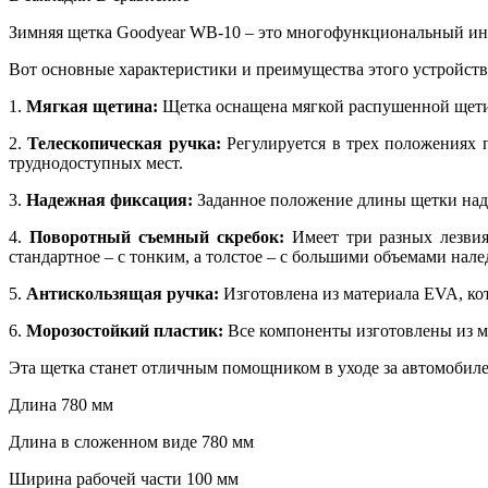
Зимняя щетка Goodyear WB-10 – это многофункциональный инст
Вот основные характеристики и преимущества этого устройств
1.
Мягкая щетина:
Щетка оснащена мягкой распушенной щетино
2.
Телескопическая ручка:
Регулируется в трех положениях п
труднодоступных мест.
3.
Надежная фиксация:
Заданное положение длины щетки наде
4.
Поворотный съемный скребок:
Имеет три разных лезвия
стандартное – с тонким, а толстое – с большими объемами нале
5.
Антискользящая ручка:
Изготовлена из материала EVA, ко
6.
Морозостойкий пластик:
Все компоненты изготовлены из ма
Эта щетка станет отличным помощником в уходе за автомобилем
Длина 780 мм
Длина в сложенном виде 780 мм
Ширина рабочей части 100 мм