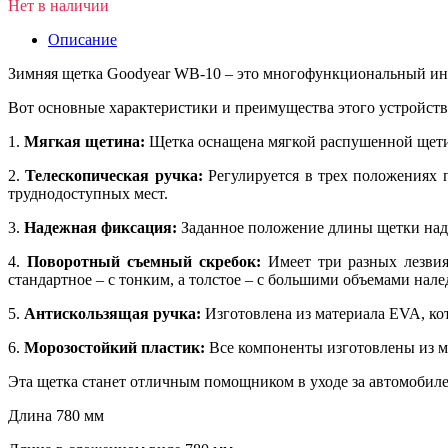
Нет в наличии
Описание
Зимняя щетка Goodyear WB-10 – это многофункциональный инст
Вот основные характеристики и преимущества этого устройств
1.
Мягкая щетина:
Щетка оснащена мягкой распушенной щетино
2.
Телескопическая ручка:
Регулируется в трех положениях п
труднодоступных мест.
3.
Надежная фиксация:
Заданное положение длины щетки наде
4.
Поворотный съемный скребок:
Имеет три разных лезвия
стандартное – с тонким, а толстое – с большими объемами нале
5.
Антискользящая ручка:
Изготовлена из материала EVA, ко
6.
Морозостойкий пластик:
Все компоненты изготовлены из ма
Эта щетка станет отличным помощником в уходе за автомобилем
Длина 780 мм