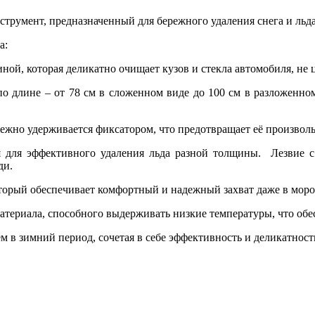
румент, предназначенный для бережного удаления снега и льда
а:
й, которая деликатно очищает кузов и стекла автомобиля, не ц
о длине – от 78 см в сложенном виде до 100 см в разложенном
жно удерживается фиксатором, что предотвращает её произволь
 для эффективного удаления льда разной толщины. Лезвие с
ди.
торый обеспечивает комфортный и надежный захват даже в моро
териала, способного выдерживать низкие температуры, что обе
 в зимний период, сочетая в себе эффективность и деликатност