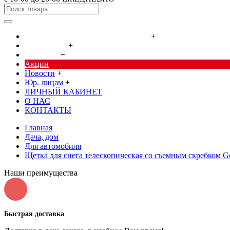
Cредства от насекомых и грызунов
+
Сад, огород
+
Дача, дом
+
Акции
+
Новости
+
Юр. лицам
+
ЛИЧНЫЙ КАБИНЕТ
О НАС
КОНТАКТЫ
Главная
Дача, дом
Для автомобиля
Щетка для снега телескопическая со съемным скребком G
Наши преимущества
Быстрая доставка