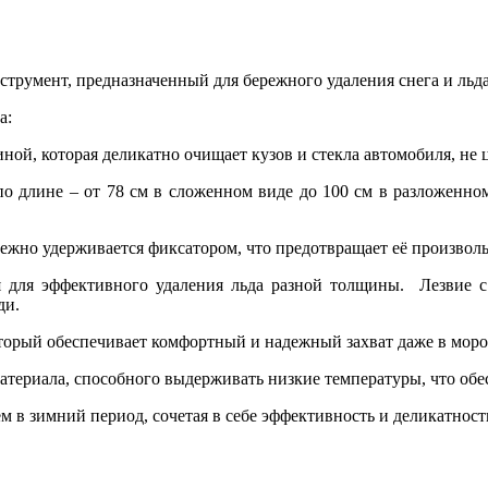
румент, предназначенный для бережного удаления снега и льда
а:
й, которая деликатно очищает кузов и стекла автомобиля, не ц
о длине – от 78 см в сложенном виде до 100 см в разложенном
жно удерживается фиксатором, что предотвращает её произволь
 для эффективного удаления льда разной толщины. Лезвие с
ди.
торый обеспечивает комфортный и надежный захват даже в моро
териала, способного выдерживать низкие температуры, что обе
 в зимний период, сочетая в себе эффективность и деликатност