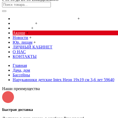
Cредства от насекомых и грызунов
+
Сад, огород
+
Дача, дом
+
Акции
+
Новости
+
Юр. лицам
+
ЛИЧНЫЙ КАБИНЕТ
О НАС
КОНТАКТЫ
Главная
Дача, дом
Бассейны
Нарукавники детские Intex Неон 19х19 см 3-6 лет 59640
Наши преимущества
Быстрая доставка