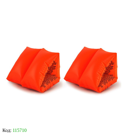
Код:
115710