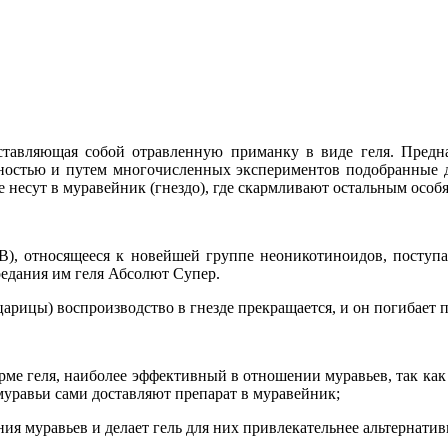
дставляющая собой отравленную приманку в виде геля. Пред
ельностью и путем многочисленных экспериментов подобранные 
е несут в муравейник (гнездо), где скармливают остальным осо
В), относящееся к новейшей группе неоникотиноидов, поступае
оедания им геля Абсолют Супер.
царицы) воспроизводство в гнезде прекращается, и он погибает п
ме геля, наиболее эффективный в отношении муравьев, так как 
 муравьи сами доставляют препарат в муравейник;
я муравьев и делает гель для них привлекательнее альтернатив