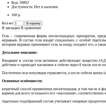
Код:
50802
Доступность:
Нет в наличии
160 р.
Кол-во
В корзину
В закладки
В сравнение
Гель – современная форма инсектицидных препаратов, пре
муравьев. В состав геля входят специально, с особой тщат
которым муравьи принимают гель за пищу, поедают его, а такж
Детальное описание:
Входящее в состав геля активное действующее вещество (АД
действие и приводит насекомое к гибели через 8 часов после п
Постепенно вся популяция отравляется, а после гибели матки (
Основные особенности:
кишечный способ применения инсектицидов, в том числе в фор
кормом для всего остального его «населения», соответственно
тщательно подобранный состав учитывает пищевые предпочтени