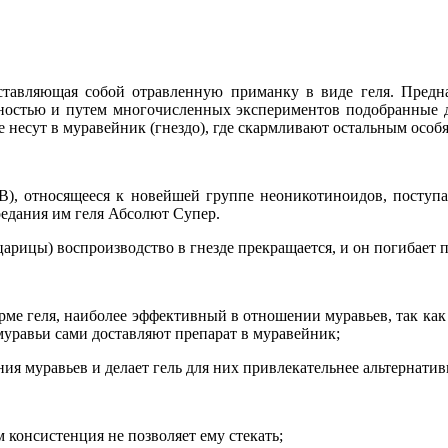
дставляющая собой отравленную приманку в виде геля. Пред
ельностью и путем многочисленных экспериментов подобранные 
е несут в муравейник (гнездо), где скармливают остальным осо
В), относящееся к новейшей группе неоникотиноидов, поступае
оедания им геля Абсолют Супер.
царицы) воспроизводство в гнезде прекращается, и он погибает п
ме геля, наиболее эффективный в отношении муравьев, так как 
 муравьи сами доставляют препарат в муравейник;
я муравьев и делает гель для них привлекательнее альтернатив
 консистенция не позволяет ему стекать;