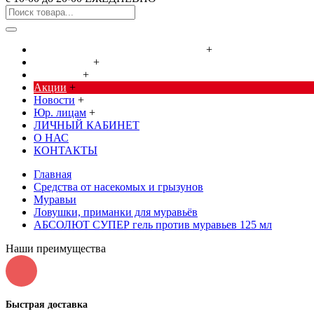
Cредства от насекомых и грызунов
+
Сад, огород
+
Дача, дом
+
Акции
+
Новости
+
Юр. лицам
+
ЛИЧНЫЙ КАБИНЕТ
О НАС
КОНТАКТЫ
Главная
Cредства от насекомых и грызунов
Муравьи
Ловушки, приманки для муравьёв
АБСОЛЮТ СУПЕР гель против муравьев 125 мл
Наши преимущества
Быстрая доставка