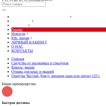
Cредства от насекомых и грызунов
+
Сад, огород
+
Дача, дом
+
Акции
+
Новости
+
Юр. лицам
+
ЛИЧНЫЙ КАБИНЕТ
О НАС
КОНТАКТЫ
Главная
Cредства от насекомых и грызунов
Крысы, мыши
Отрава для крыс и мышей
Гранулы Чистый Дом (с запахом сыра или ореха) 125 г
Наши преимущества
Быстрая доставка