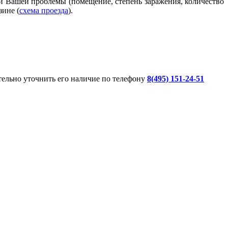
ти Вашей проблемы (помещение, степень заражения, количество
зине (
схема проезда
).
ительно уточнить его наличие по телефону
8(495) 151-24-51