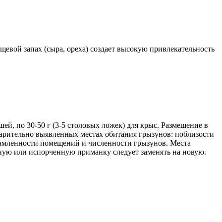
щевой запах (сыра, ореха) создает высокую привлекательность
ей, по 30-50 г (3-5 столовых ложек) для крыс. Размещение в
варительно выявленных местах обитания грызунов: поблизости
ахламленности помещений и численности грызунов. Места
енную или испорченную приманку следует заменять на новую.