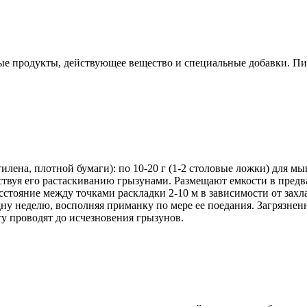
ные продукты, действующее вещество и специальные добавки. Пи
ена, плотной бумаги): по 10-20 г (1-2 столовые ложки) для мыш
ствуя его растаскиванию грызунами. Размещают емкости в пред
Расстояние между точками раскладки 2-10 м в зависимости от з
 одну неделю, восполняя приманку по мере ее поедания. Загрязн
у проводят до исчезновения грызунов.