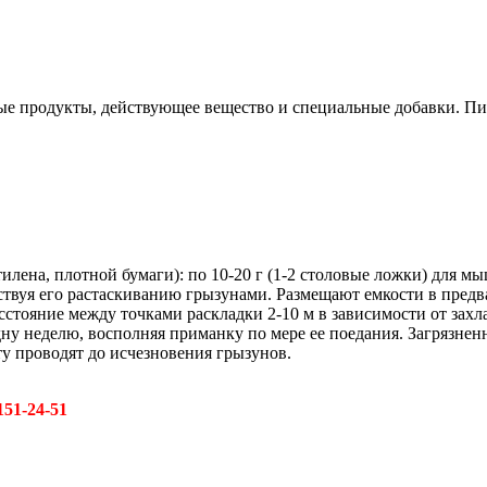
ные продукты, действующее вещество и специальные добавки. Пи
ена, плотной бумаги): по 10-20 г (1-2 столовые ложки) для мыш
ствуя его растаскиванию грызунами. Размещают емкости в пред
Расстояние между точками раскладки 2-10 м в зависимости от з
 одну неделю, восполняя приманку по мере ее поедания. Загрязн
у проводят до исчезновения грызунов.
151-24-51