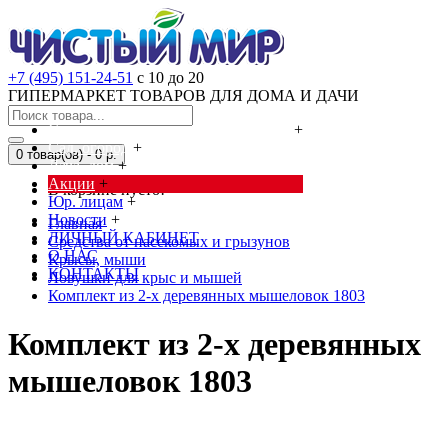
+7 (495) 151-24-51
с 10 до 20
ГИПЕРМАРКЕТ ТОВАРОВ ДЛЯ ДОМА И ДАЧИ
Cредства от насекомых и грызунов
+
Сад, огород
+
0 товар(ов) - 0 р.
Дача, дом
+
Акции
+
В корзине пусто!
Юр. лицам
+
Новости
+
Главная
ЛИЧНЫЙ КАБИНЕТ
Cредства от насекомых и грызунов
О НАС
Крысы, мыши
КОНТАКТЫ
Ловушки для крыс и мышей
Комплект из 2-х деревянных мышеловок 1803
Комплект из 2-х деревянных
мышеловок 1803