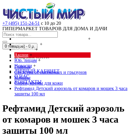
+7 (495) 151-24-51
с 10 до 20
ГИПЕРМАРКЕТ ТОВАРОВ ДЛЯ ДОМА И ДАЧИ
Cредства от насекомых и грызунов
+
Сад, огород
+
0 товар(ов) - 0 р.
Дача, дом
+
Акции
+
В корзине пусто!
Юр. лицам
+
Новости
+
Главная
ЛИЧНЫЙ КАБИНЕТ
Cредства от насекомых и грызунов
О НАС
Комары
КОНТАКТЫ
Спреи, кремы для кожи
Рефтамид Детский аэрозоль от комаров и мошек 3 часа
защиты 100 мл
Рефтамид Детский аэрозоль
от комаров и мошек 3 часа
защиты 100 мл