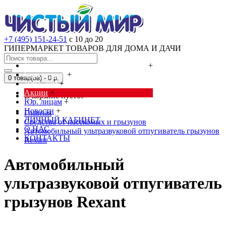
+7 (495) 151-24-51
с 10 до 20
ГИПЕРМАРКЕТ ТОВАРОВ ДЛЯ ДОМА И ДАЧИ
Cредства от насекомых и грызунов
+
Сад, огород
+
0 товар(ов) - 0 р.
Дача, дом
+
Акции
+
В корзине пусто!
Юр. лицам
+
Новости
+
Главная
ЛИЧНЫЙ КАБИНЕТ
Cредства от насекомых и грызунов
О НАС
Автомобильный ультразвуковой отпугиватель грызунов
КОНТАКТЫ
Rexant
Автомобильный
ультразвуковой отпугиватель
грызунов Rexant